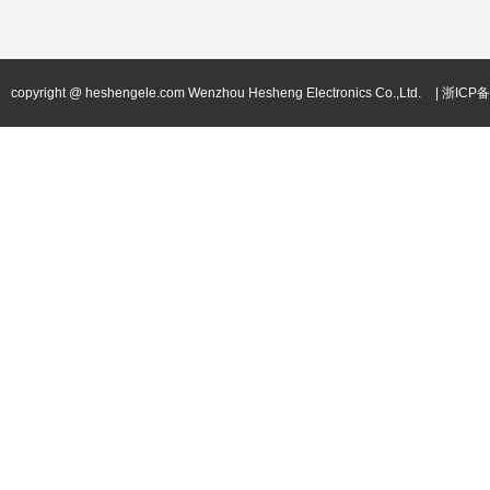
copyright @ heshengele.com Wenzhou Hesheng Electronics Co.,Ltd.
| 浙ICP备